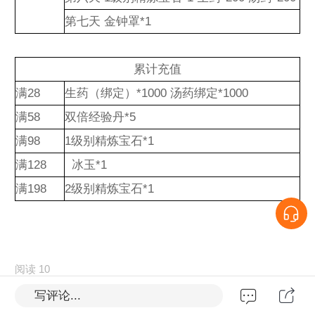
第七天 金钟罩*1
累计充值
满28
生药（绑定）*1000 汤药绑定*1000
满58
双倍经验丹*5
满98
1级别精炼宝石*1
满128
冰玉*1
满198
2级别精炼宝石*1
阅读 10
写评论...